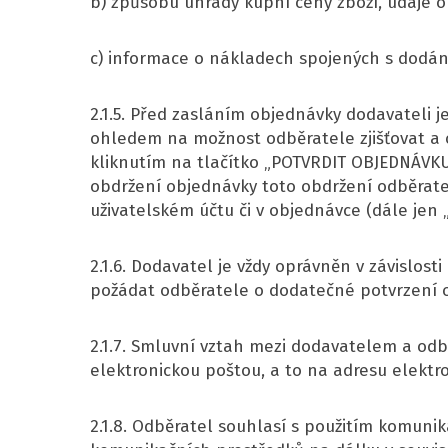
b) způsobu úhrady kupní ceny zboží, údaje
c) informace o nákladech spojených s dodání
2.1.5. Před zasláním objednávky dodavateli j
ohledem na možnost odběratele zjišťovat a 
kliknutím na tlačítko „POTVRDIT OBJEDNÁVK
obdržení objednávky toto obdržení odběratel
uživatelském účtu či v objednávce (dále jen 
2.1.6. Dodavatel je vždy oprávněn v závislo
požádat odběratele o dodatečné potvrzení o
2.1.7. Smluvní vztah mezi dodavatelem a odb
elektronickou poštou, a to na adresu elektr
2.1.8. Odběratel souhlasí s použitím komunik