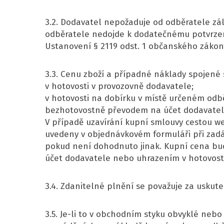
3.2. Dodavatel nepožaduje od odběratele zá
odběratele nedojde k dodatečnému potvrzení
Ustanovení § 2119 odst. 1 občanského zákoní
3.3. Cenu zboží a případné náklady spojené
v hotovosti v provozovně dodavatele;
v hotovosti na dobírku v místě určeném odb
bezhotovostně převodem na účet dodavatele č
V případě uzavírání kupní smlouvy cestou 
uvedeny v objednávkovém formuláři při zadá
pokud není dohodnuto jinak. Kupní cena bu
účet dodavatele nebo uhrazením v hotovosti 
3.4. Zdanitelné plnění se považuje za uskut
3.5. Je-li to v obchodním styku obvyklé neb