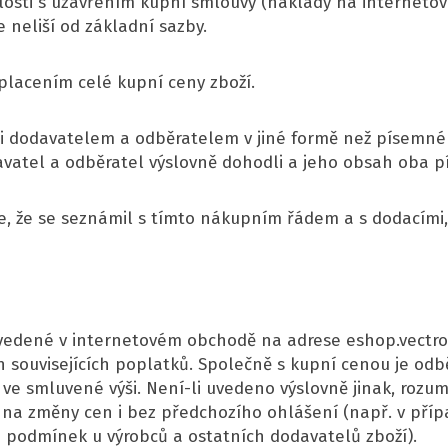
osti s uzavřením kupní smlouvy (náklady na internetové
 neliší od základní sazby.
aplacením celé kupní ceny zboží.
i dodavatelem a odběratelem v jiné formě než písemné 
avatel a odběratel výslovně dohodli a jeho obsah oba pí
e, že se seznámil s tímto nákupním řádem a s dodacím
uvedené v internetovém obchodě na adrese eshop.vectron
souvisejících poplatků. Společně s kupní cenou je odbě
e smluvené výši. Není-li uvedeno výslovně jinak, rozum
 na změny cen i bez předchozího ohlášení (např. v pří
podmínek u výrobců a ostatních dodavatelů zboží).