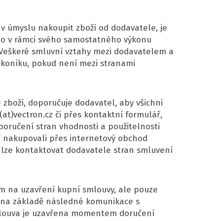
 v úmyslu nakoupit zboží od dodavatele, je
ebo v rámci svého samostatného výkonu
 Veškeré smluvní vztahy mezi dodavatelem a
ákoníku, pokud není mezi stranami
zboží, doporučuje dodavatel, aby všichni
t)vectron.cz či přes kontaktní formulář,
oručení stran vhodnosti a použitelnosti
í nakupovali přes internetový obchod
o lze kontaktovat dodavatele stran smluvení
m na uzavření kupní smlouvy, ale pouze
l na základě následné komunikace s
smlouva je uzavřena momentem doručení