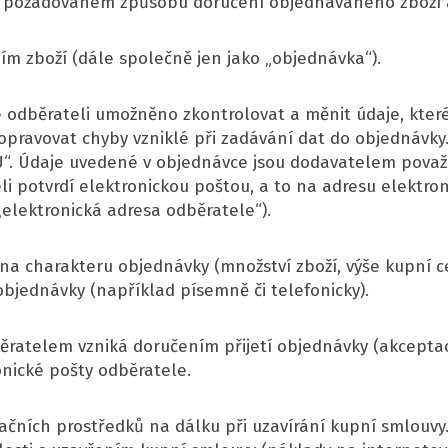
 o požadovaném způsobu doručení objednávaného zboží 
m zboží (dále společně jen jako „objednávka“).
e odběrateli umožněno zkontrolovat a měnit údaje, které 
opravovat chyby vzniklé při zadávání dat do objednávky
U“. Údaje uvedené v objednávce jsou dodavatelem pova
i potvrdí elektronickou poštou, a to na adresu elektro
„elektronická adresa odběratele“).
sti na charakteru objednávky (množství zboží, výše kupn
bjednávky (například písemně či telefonicky).
ěratelem vzniká doručením přijetí objednávky (akceptac
onické pošty odběratele.
ačních prostředků na dálku při uzavírání kupní smlouvy. 