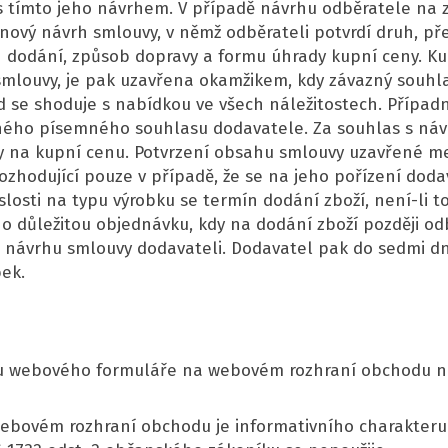
s tímto jeho návrhem. V případě návrhu odběratele na
 nový návrh smlouvy, v němž odběrateli potvrdí druh, p
ín dodání, způsob dopravy a formu úhrady kupní ceny. K
smlouvy, je pak uzavřena okamžikem, kdy závazný souhl
ud se shoduje s nabídkou ve všech náležitostech. Příp
vného písemného souhlasu dodavatele. Za souhlas s náv
y na kupní cenu. Potvrzení obsahu smlouvy uzavřené m
zhodující pouze v případě, že se na jeho pořízení doda
slosti na typu výrobku se termín dodání zboží, není-li 
e o důležitou objednávku, kdy na dodání zboží později
cí návrhu smlouvy dodavateli. Dodavatel pak do sedmi d
bek.
tou webového formuláře na webovém rozhraní obchodu na 
 webovém rozhraní obchodu je informativního charakteru