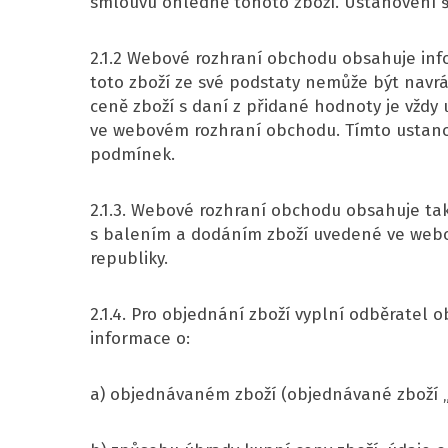
smlouvu ohledně tohoto zboží. Ustanovení §
2.1.2 Webové rozhraní obchodu obsahuje info
toto zboží ze své podstaty nemůže být navr
ceně zboží s daní z přidané hodnoty je vždy 
ve webovém rozhraní obchodu. Tímto ustano
podmínek.
2.1.3. Webové rozhraní obchodu obsahuje t
s balením a dodáním zboží uvedené ve webov
republiky.
2.1.4. Pro objednání zboží vyplní odběrate
informace o:
a) objednávaném zboží (objednávané zboží „