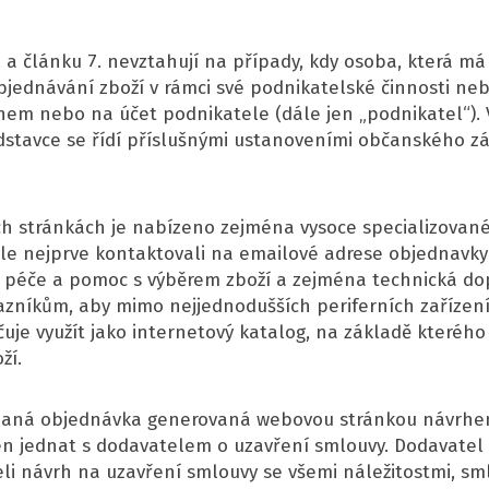
 a článku 7. nevztahují na případy, kdy osoba, která má
objednávání zboží v rámci své podnikatelské činnosti n
nem nebo na účet podnikatele (dále jen „podnikatel“).
dstavce se řídí příslušnými ustanoveními občanského z
h stránkách je nabízeno zejména vysoce specializované 
e nejprve kontaktovali na emailové adrese objednavky(a
 péče a pomoc s výběrem zboží a zejména technická dop
azníkům, aby mimo nejjednodušších periferních zařízen
uje využít jako internetový katalog, na základě kteréh
ží.
deslaná objednávka generovaná webovou stránkou návrhe
en jednat s dodavatelem o uzavření smlouvy. Dodavate
eli návrh na uzavření smlouvy se všemi náležitostmi, 