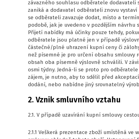
závazného souhlasu odběratele dodavateli 
zaniká a dodavatel odběrateli znovu vystaví
se odběrateli zavazuje dodat, místo a term
podobě, jak je uvedeno v pozdějším návrhu 
Přijetí nabídky má účinky pouze tehdy, pok
odběratele jsou platné jen v případě výslo
částečné/plné uhrazení kupní ceny či záloh
než písemné je pro určení obsahu smlouvy ro
obsah oba písemně výslovně schválili. V závi
osmi týdny. Jedná-li se proto pro odběratel
zájem, je nutno, aby to sdělil před akcepta
dodání, nebo nabídne jiný srovnatelný výro
2. Vznik smluvního vztahu
2.1. V případě uzavírání kupní smlouvy ces
2.1.1 Veškerá prezentace zboží umístěná ve