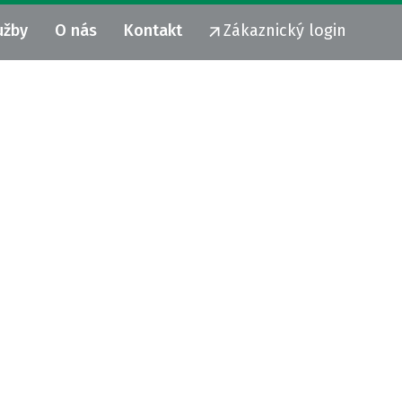
užby
O nás
Kontakt
Zákaznický login