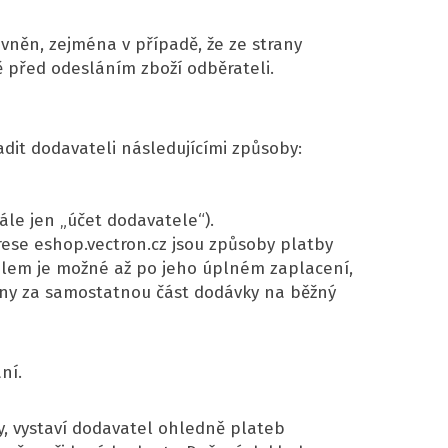
vněn, zejména v případě, že ze strany
 před odesláním zboží odběrateli.
dit dodavateli následujícími způsoby:
le jen „účet dodavatele“).
se eshop.vectron.cz jsou způsoby platby
telem je možné až po jeho úplném zaplacení,
ny za samostatnou část dodávky na běžný
ní.
y, vystaví dodavatel ohledně plateb