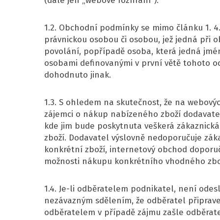
(dále jen „webové rozhraní“).
1.2. Obchodní podmínky se mimo článku 1. 4.
právnickou osobou či osobou, jež jedná při 
povolání, popřípadě osoba, která jedná jmé
osobami definovanými v první větě tohoto o
dohodnuto jinak.
1.3. S ohledem na skutečnost, že na webovýc
zájemci o nákup nabízeného zboží dodavatel
kde jim bude poskytnuta veškerá zákaznická
zboží. Dodavatel výslovně nedoporučuje zák
konkrétní zboží, internetový obchod doporuč
možnosti nákupu konkrétního vhodného zbo
1.4. Je-li odběratelem podnikatel, není o
nezávazným sdělením, že odběratel připrav
odběratelem v případě zájmu zašle odběrat