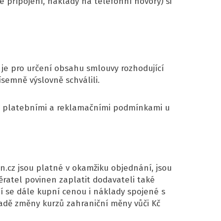
 připojení, náklady na telefonní hovory) si
je pro určení obsahu smlouvy rozhodující
semně výslovně schválili.
i, platebními a reklamačními podmínkami u
.cz jsou platné v okamžiku objednání, jsou
ratel povinen zaplatit dodavateli také
í se dále kupní cenou i náklady spojené s
padě změny kurzů zahraniční měny vůči Kč