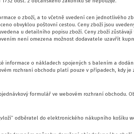
 1732 odst. 2 občanského zákoníku se nepoužije.
rmace o zboží, a to včetně uvedení cen jednotlivého zbož
áceno obvyklou poštovní cestou. Ceny zboží jsou uveden
uvedena u detailního popisu zboží. Ceny zboží zůstávají
vením není omezena možnost dodavatele uzavřít kupní
aké informace o nákladech spojených s balením a dodán
ém rozhraní obchodu platí pouze v případech, kdy je 
l objednávkový formulář ve webovém rozhraní obchodu. 
vloží“ odběratel do elektronického nákupního košíku 