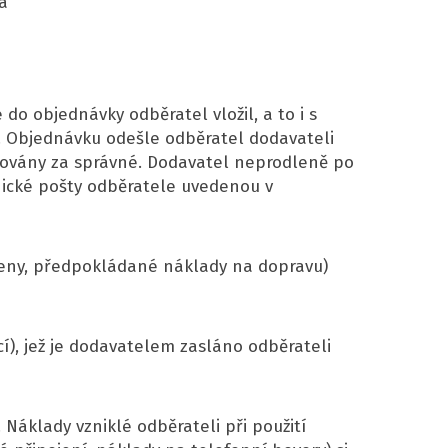
a
do objednávky odběratel vložil, a to i s
. Objednávku odešle odběratel dodavateli
žovány za správné. Dodavatel neprodleně po
nické pošty odběratele uvedenou v
í ceny, předpokládané náklady na dopravu)
í), jež je dodavatelem zasláno odběrateli
Náklady vzniklé odběrateli při použití