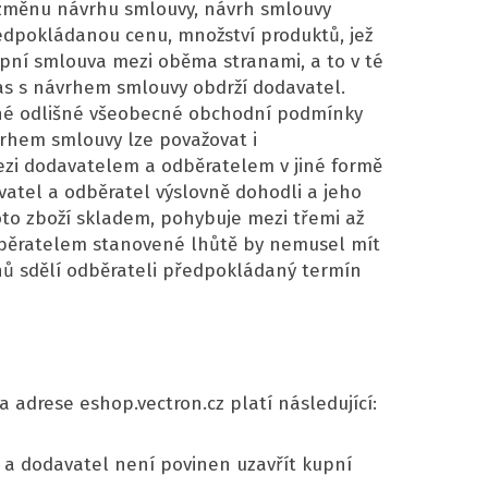
 změnu návrhu smlouvy, návrh smlouvy
ředpokládanou cenu, množství produktů, jež
upní smlouva mezi oběma stranami, a to v té
as s návrhem smlouvy obdrží dodavatel.
adné odlišné všeobecné obchodní podmínky
rhem smlouvy lze považovat i
ezi dodavatelem a odběratelem v jiné formě
vatel a odběratel výslovně dohodli a jeho
toto zboží skladem, pohybuje mezi třemi až
 odběratelem stanovené lhůtě by nemusel mít
nů sdělí odběrateli předpokládaný termín
adrese eshop.vectron.cz platí následující:
 a dodavatel není povinen uzavřít kupní