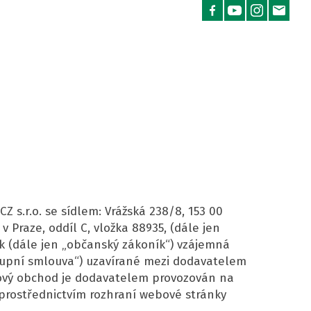
 s.r.o. se sídlem: Vrážská 238/8, 153 00
 Praze, oddíl C, vložka 88935, (dále jen
ík (dále jen „občanský zákoník“) vzájemná
„kupní smlouva“) uzavírané mezi dodavatelem
tový obchod je dodavatelem provozován na
 prostřednictvím rozhraní webové stránky