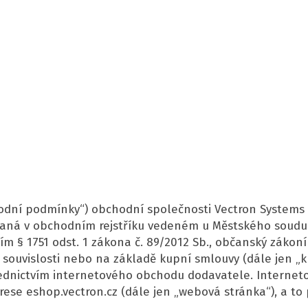
odní podmínky“) obchodní společnosti Vectron Systems CZ
zapsaná v obchodním rejstříku vedeném u Městského soudu v
ím § 1751 odst. 1 zákona č. 89/2012 Sb., občanský zákon
v souvislosti nebo na základě kupní smlouvy (dále jen 
třednictvím internetového obchodu dodavatele. Interne
se eshop.vectron.cz (dále jen „webová stránka“), a to