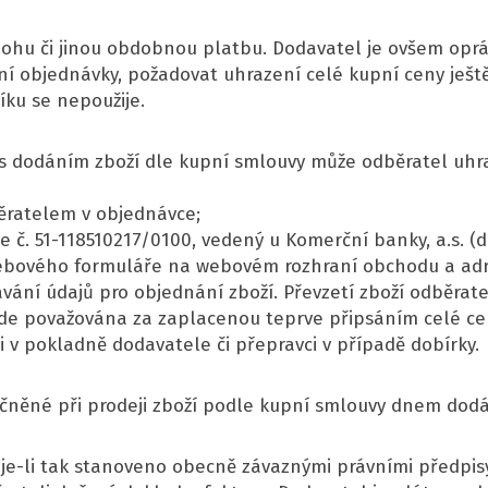
lohu či jinou obdobnou platbu. Dodavatel je ovšem oprá
 objednávky, požadovat uhrazení celé kupní ceny ještě
ku se nepoužije.
 s dodáním zboží dle kupní smlouvy může odběratel uhra
ěratelem v objednávce;
. 51-118510217/0100, vedený u Komerční banky, a.s. (dá
webového formuláře na webovém rozhraní obchodu a adre
vání údajů pro objednání zboží. Převzetí zboží odběra
de považována za zaplacenou teprve připsáním celé ce
v pokladně dodavatele či přepravci v případě dobírky.
ečněné při prodeji zboží podle kupní smlouvy dnem dodá
o je-li tak stanoveno obecně závaznými právními předpis