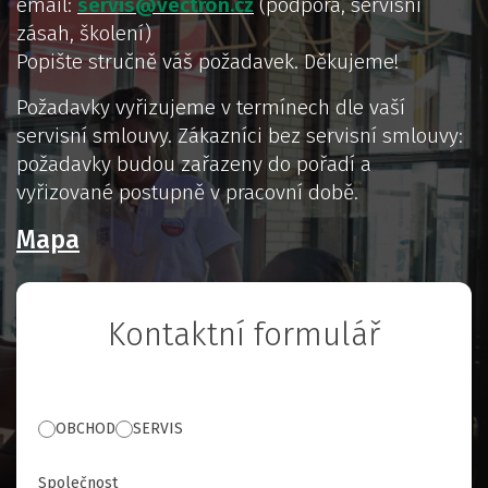
email:
servis@vectron.cz
(podpora, servisní
zásah, školení)
Popište stručně váš požadavek. Děkujeme!
Požadavky vyřizujeme v termínech dle vaší
servisní smlouvy. Zákazníci bez servisní smlouvy:
požadavky budou zařazeny do pořadí a
vyřizované postupně v pracovní době.
Mapa
Kontaktní formulář
OBCHOD
SERVIS