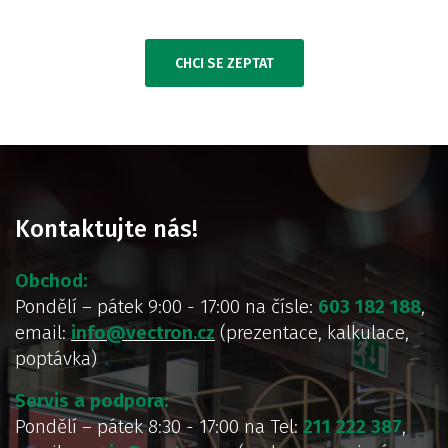
CHCI SE ZEPTAT
Kontaktujte nás!
Obchod:
Pondělí – pátek 9:00 - 17:00 na čísle:
603 182 188
,
email:
info@vectron.cz
(prezentace, kalkulace,
poptávka)
Servis a podpora:
Pondělí – pátek 8:30 - 17:00 na Tel:
211 222 387
,