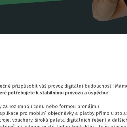
lečně přizpůsobit váš provoz digitální budoucnosti! Mám
eré potřebujete k stabilnímu provozu a úspěchu:
my za rozumnou cenu nebo formou pronájmu
aplikace pro mobilní objednávky a platby přímo u stol
je, vouchery, široká paleta digitálních řešení a dalšíc
ystémů na jednom místě. Jedno kontaktní - to je přesně