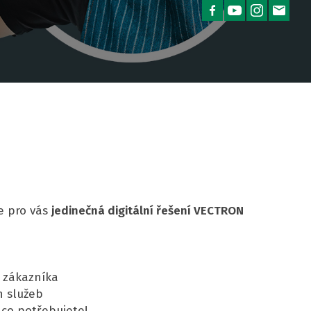
e pro vás
jedinečná digitální řešení VECTRON
u zákazníka
h služeb
 co potřebujete!