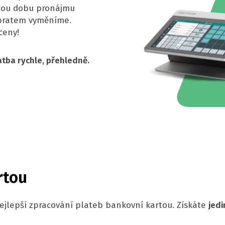
elou dobu pronájmu
obratem vyměníme.
ceny!
atba rychle, přehledně.
rtou
nejlepší zpracování plateb bankovní kartou. Získáte
jedi