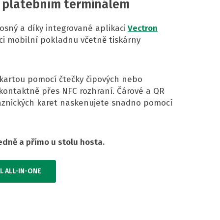
s platebním terminálem
osný a díky integrované aplikaci
Vectron
ci mobilní pokladnu včetně tiskárny
 kartou pomocí čtečky čipových nebo
kontaktně přes NFC rozhraní. Čárové a QR
aznických karet naskenujete snadno pomocí
dně a přímo u stolu hosta.
L ALL-IN-ONE