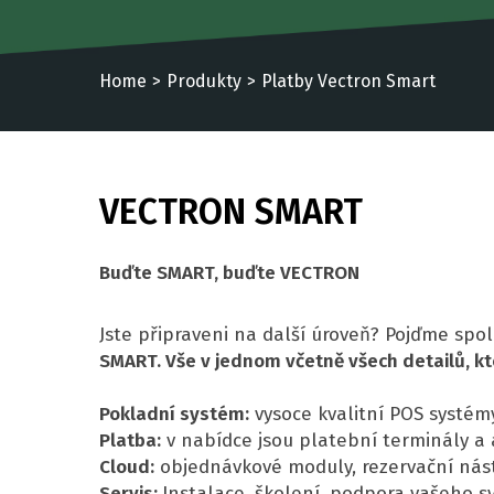
Home
Produkty
Platby Vectron Smart
VECTRON SMART
Buďte SMART, buďte VECTRON
Jste připraveni na další úroveň? Pojďme spo
SMART. Vše v jednom včetně všech detailů, kt
Pokladní systém:
vysoce kvalitní POS systé
Platba:
v nabídce jsou platební terminály a 
Cloud:
objednávkové moduly, rezervační nástro
Servis:
Instalace, školení, podpora vašeho s