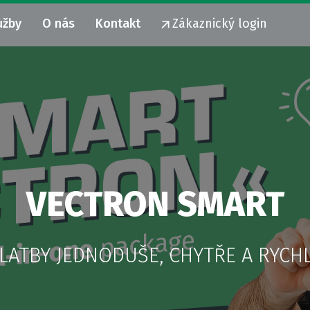
užby
O nás
Kontakt
Zákaznický login
VECTRON SMART
LATBY JEDNODUŠE, CHYTŘE A RYCH