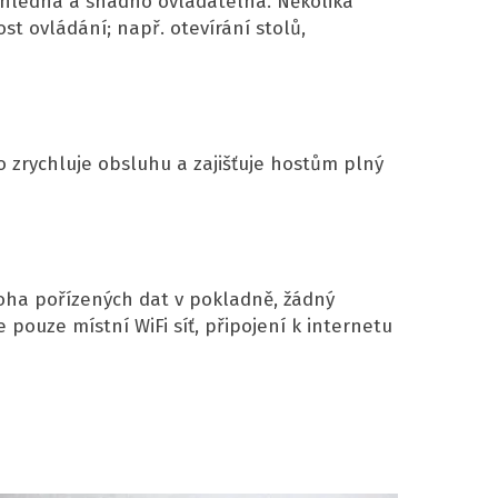
ehledná a snadno ovladatelná. Několika
t ovládání; např. otevírání stolů,
To zrychluje obsluhu a zajišťuje hostům plný
loha pořízených dat v pokladně, žádný
 pouze místní WiFi síť, připojení k internetu