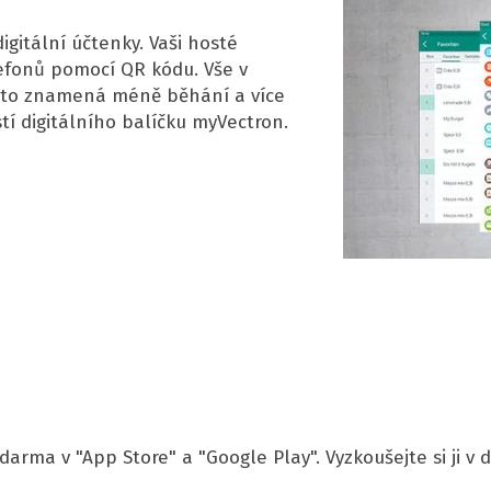
gitální účtenky. Vaši hosté
lefonů pomocí QR kódu. Vše v
 to znamená méně běhání a více
tí digitálního balíčku myVectron.
darma v "App Store" a "Google Play". Vyzkoušejte si ji v