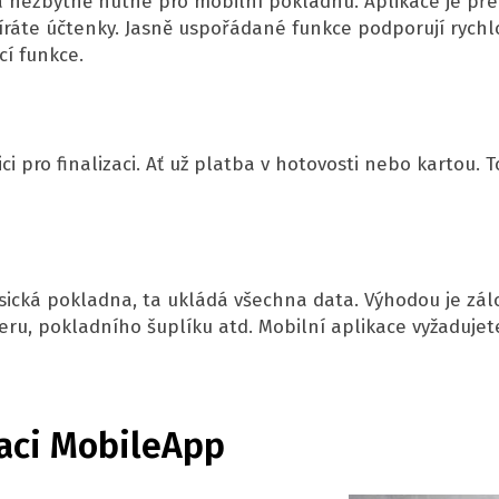
 nezbytně nutné pro mobilní pokladnu. Aplikace je př
ráte účtenky. Jasně uspořádané funkce podporují rychlos
cí funkce.
i pro finalizaci. Ať už platba v hotovosti nebo kartou. 
asická pokladna, ta ukládá všechna data. Výhodou je zá
eru, pokladního šuplíku atd. Mobilní aplikace vyžadujete
kaci MobileApp