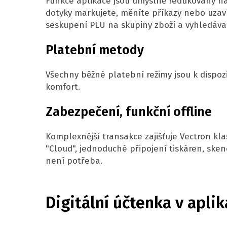
Funkce aplikace jsou úmyslně redukovány na
dotyky markujete, měníte příkazy nebo uzaví
seskupení PLU na skupiny zboží a vyhledáva
Platební metody
Všechny běžné platební režimy jsou k dispozic
komfort.
Zabezpečení, funkční offline
Komplexnější transakce zajišťuje Vectron kl
"Cloud", jednoduché připojení tiskáren, sken
není potřeba.
Digitální účtenka v apli