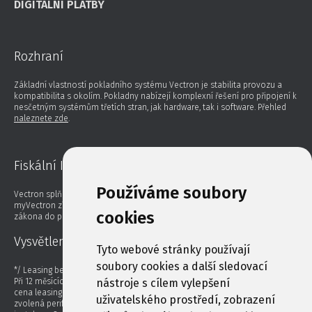
DIGITÁLNÍ PLATBY
Rozhraní
Základní vlastností pokladního systému Vectron je stabilita provozu a
kompatibilita s okolím. Pokladny nabízejí komplexní řešení pro připojení k
nesčetným systémům třetích stran, jak hardware, tak i software. Přehled
naleznete zde
.
Fiskální Info
Používáme soubory
Vectron splňuje aktuální zákonné nároky na evidenci tržeb. Díky záruce
myVectron získáte potřebnou aktualizaci včas, platí v případě změny
cookies
zákona do platného termínu pro změnu.
Vysvětlení
Tyto webové stránky používají
soubory cookies a další sledovací
*/ Leasing bez navýšení.
Při 12 měsících splácení bez navýšení platí následující podmínky: Celková
nástroje s cílem vylepšení
cena leasingu zahrnuje licenci pro Vectron hardware a pokladní SW,
uživatelského prostředí, zobrazení
zvolená periferní zařízení, doplňkové služby včetně ceny programování a