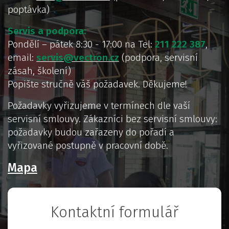
poptávka)
Servis a podpora:
Pondělí – pátek 8:30 - 17:00 na Tel:
211 222 387
,
email:
servis@vectron.cz
(podpora, servisní
zásah, školení)
Popište stručně váš požadavek. Děkujeme!
Požadavky vyřizujeme v termínech dle vaší
servisní smlouvy. Zákazníci bez servisní smlouvy:
požadavky budou zařazeny do pořadí a
vyřizované postupně v pracovní době.
Mapa
Kontaktní formulář