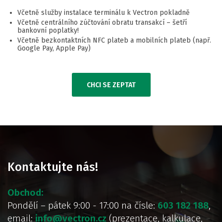
Včetně služby instalace terminálu k Vectron pokladně
Včetně centrálního zúčtování obratu transakcí – šetří
bankovní poplatky!
Včetně bezkontaktních NFC plateb a mobilních plateb (např.
Google Pay, Apple Pay)
CHCI SE ZEPTAT
Kontaktujte nás!
Obchod:
Pondělí – pátek 9:00 - 17:00 na čísle:
603 182 188
,
email:
info@vectron.cz
(prezentace, kalkulace,